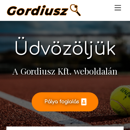
Skip
Men
to
content
Üdvözöljük
A Gordiusz Kft. weboldalán
Pálya foglalás